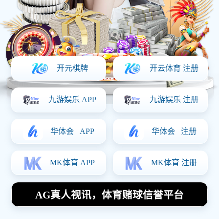
执行驱动装置
法兰三偏心多层次硬密···
法兰伸缩蝶阀100-16
2025-06-01
2025-06-01
>
>