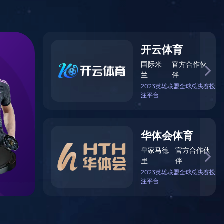
全国咨询
新闻资讯
联系我们
111 0000