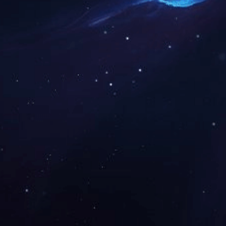
博鱼(boyu·中国)官方网站-BOYUSPORTS - 🧧🧧😄😄✅【wu
门户。博鱼体育，与您一同感受赛场内外的激情与感动！
友情链接:
关于我们
产品展示
新
企业简介
核电军工阀门
公司
售后服务
电力电站阀门
行业
企业文化
石油化工阀门
常见
生产能力
水利水务阀门