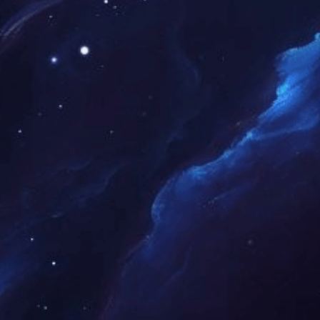
首页
上一页
1
下一页
尾页