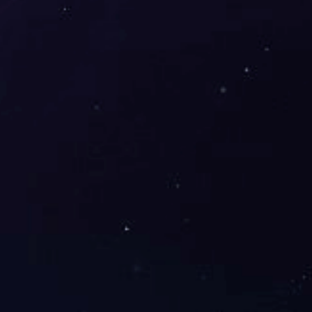
SPORTS。我们秉承体育精神，传递运动价值，为用户打造集资讯、社区、服务于一体的