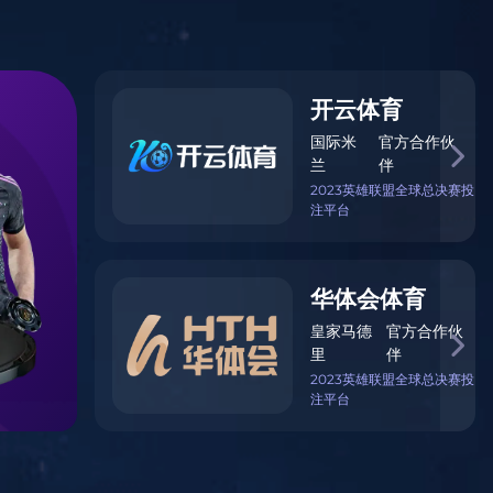
全国咨询
新闻资讯
联系我们
111 0000