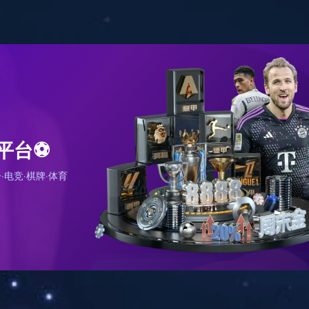
网站首页
关于我们
产品中心
行业应用
产品中心
服务创造价值、存在造就未来