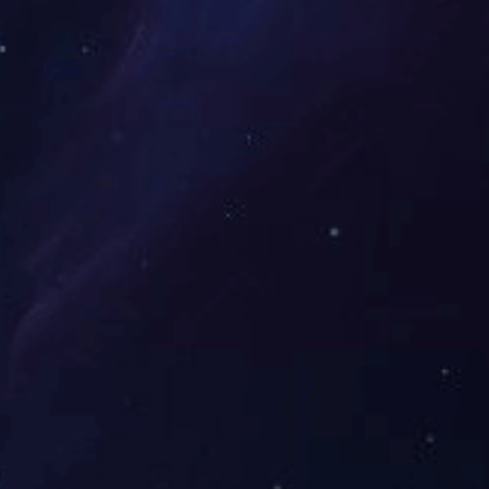
xinchanyuan.com】✅欢迎来到博鱼(boyu·中国)官方网站-BOYU