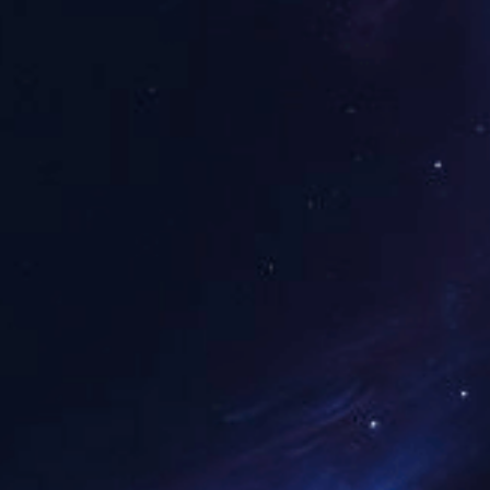
冶金工业阀门
上一篇：
H42X升降
下一篇：
H41升降
通用工业阀门
执行驱动装置