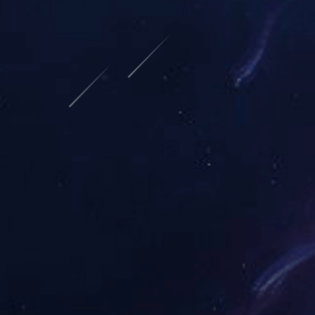
Product Categories
核电军工阀门
电力电站阀门
石油化工阀门
水利水务阀门