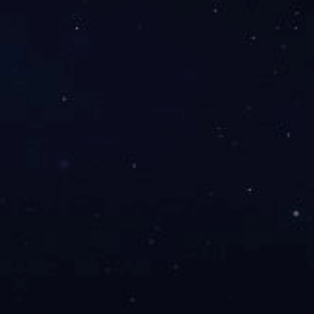
111 0000 1111
周一到周日 8:30-21:30
（欢迎来电咨询）
售前、售后在线服务