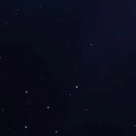
门户。博鱼体育，与您一同感受赛场内外的激情与感动！
友情链接:
关于我们
产品展示
新
企业简介
核电军工阀门
公司
售后服务
电力电站阀门
行业
企业文化
石油化工阀门
常见
生产能力
水利水务阀门
加入我们
冶金工业阀门
荣誉资质
通用工业阀门
执行驱动装置