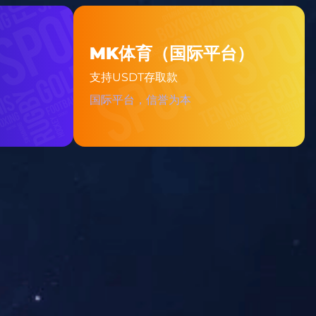
电话
手机站
回顶
式止回阀