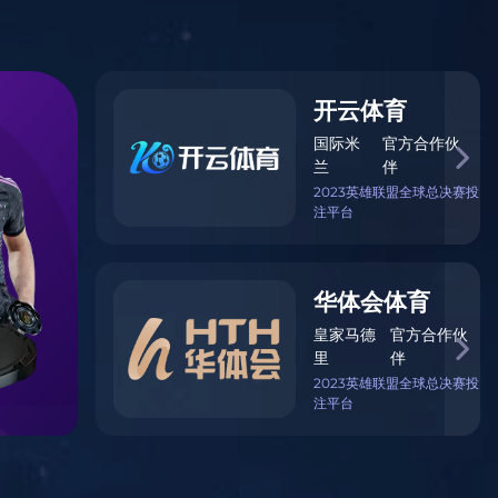
全国咨询
新闻资讯
联系我们
111 0000