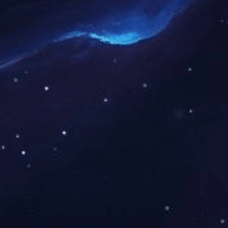
博鱼(boyu·中国)官方网站-BOYUSPORTS - 🧧🧧😄😄✅【wu