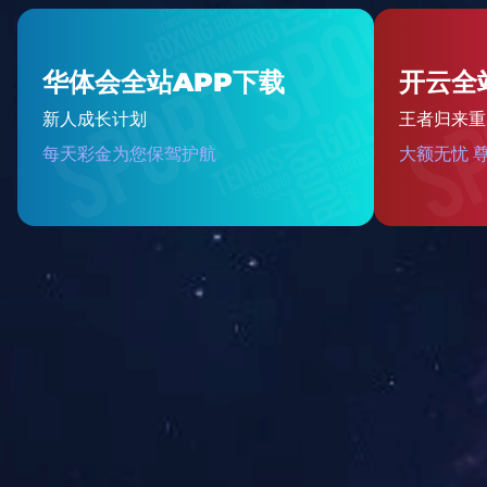
热门搜索：
当前位置
>
首
产品分类