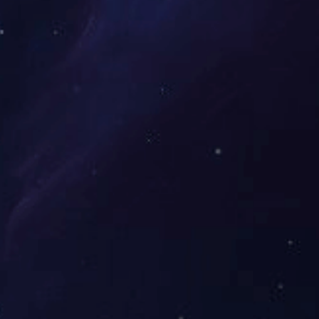
xinchanyuan.com】✅欢迎来到博鱼(boyu·中国)官方网站-BOYU