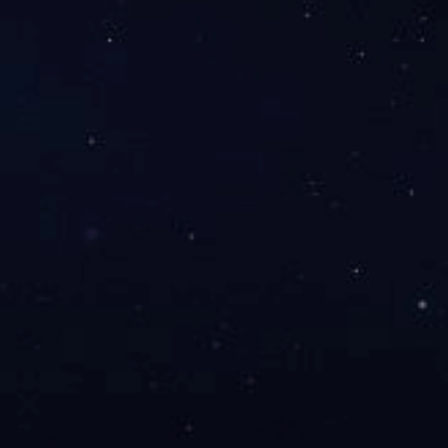
111 0000 1111
周一到周日 8:30-21:30
（欢迎来电咨询）
售前、售后在线服务