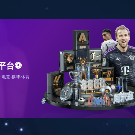
网站首页
关于我们
产品中心
行业应用
产品中心
服务创造价值、存在造就未来