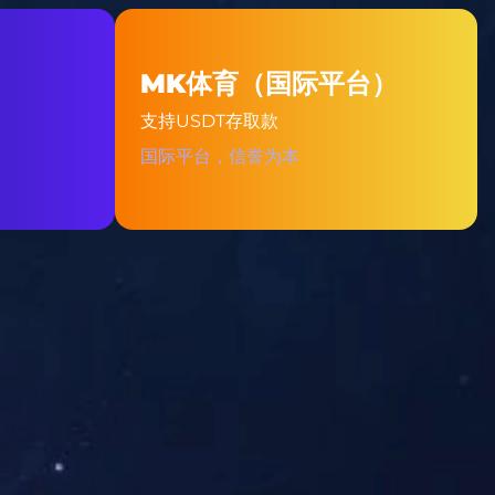
电话
手机站
回顶
多功能水泵控制阀