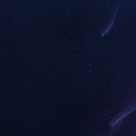
Product Categories
核电军工阀门
电力电站阀门
石油化工阀门
水利水务阀门