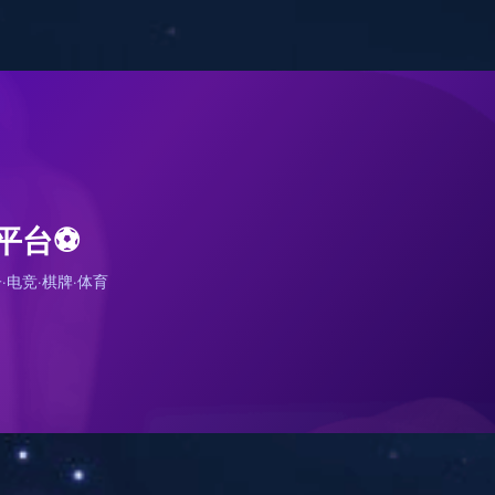
网站首页
关于我们
产品中心
行业应用
产品中心
服务创造价值、存在造就未来