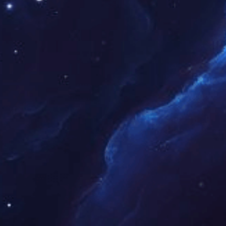
锈钢丝扣止回阀
立式止回阀