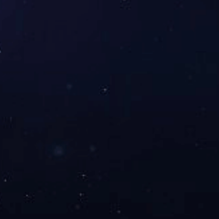
闻中心
新闻
资讯
问题