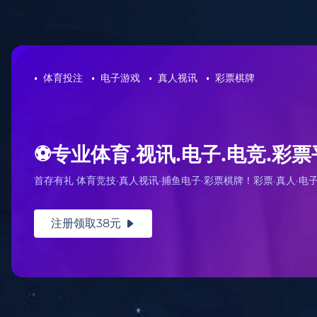
你好！欢迎访问博鱼(boyu·中国)官方网站-BOYUSPORTS！
网站地图
博鱼(boyu·中国)官方网站-BOYUSPORTS