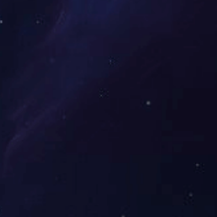
xinchanyuan.com】✅欢迎来到博鱼(boyu·中国)官方网站-BOYU