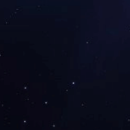
门户。博鱼体育，与您一同感受赛场内外的激情与感动！
友情链接:
关于我们
产品展示
新
企业简介
核电军工阀门
公司
售后服务
电力电站阀门
行业
企业文化
石油化工阀门
常见
生产能力
水利水务阀门
加入我们
冶金工业阀门
荣誉资质
通用工业阀门
执行驱动装置