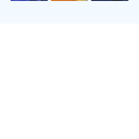
生物力学原理，再到能量转换和生理学心理学原理，这些科学原理为
我们揭示了运动背后的奥秘。通过探索这些科学原理，我们可以更好
地理解运动的本质，为运动员的训练和比赛提供有益的指导和参考。
博鱼boyu
博鱼boyu体育