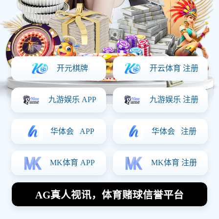
博鱼：体育竞技的科普之旅
探索科学的奥秘
在当今社会，体育竞技已经成为人们生活中不可或缺的一部分。无论
是在学校、社区还是国际赛场上，我们都能见到运动员们挥洒汗水、
展示技巧的身影。然而，这些看似简单的动作背后，却蕴含着丰富的
科学原理和知识。今天，我们就来一起探索体育竞技中的科学奥秘，
了解运动背后的科学原理，感受运动的魅力所在。
首先，让我们来谈谈速度与力量的关系。在体育竞技中，速度和力量
是衡量运动员表现的两个重要指标。而这两者之间的关系，则是一个
复杂的科学问题。科学家通过实验发现，当肌肉收缩时，肌肉纤维会
产生一种叫做“张力”的力，这种力会推动身体向前移动。同时，骨
骼、关节等结构也会随之产生相应的位移。因此，当我们提高速度
时，需要付出更大的力量来克服阻力；而当我们提高力量时，则需要
更快的速度来达到目标。
其次，让我们来关注一下运动中的生物力学原理。在体育竞技中，运
动员的身体姿势、动作协调性和稳定性等方面都涉及到了生物力学的