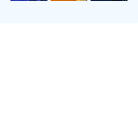
自己的竞技水平，以在比赛中取得更好的成绩。
博鱼
博鱼boyu
博鱼boyu体育
上一篇：
博鱼boyu官网：科普体育竞技的知识库：揭示背后的科学原
理
下一篇：
博鱼boyu体育：科普视角下的体育竞技
友情链接:
博鱼(boyu·中国)官方网站-BOYUSPORTS
XML地图
百度地图