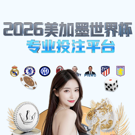
网站地图
博鱼(boyu·中国)官方网站-BOYUSPORTS
☰
博鱼boyu：揭秘体育竞技的科学原理
时间：2026-06-27 访问量：1018