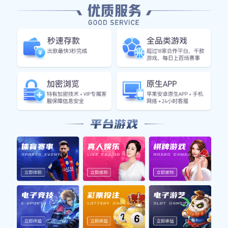
需要他们具备强大的爆发力和良好的肌肉协调性。
其次，速度和敏捷性对于竞技体育同样至关重要。速度是指单位时间
内移动的距离，而敏捷性则是指身体对突发情况的反应能力。在篮球
比赛中，快速突破和灵活躲避对手的防守是赢得比赛的关键。因此，
运动员需要通过训练提高自己的速度和敏捷性。
此外，耐力也是体育竞技中不可忽视的一个方面。耐力是指人体长时
间保持高强度活动的能力。在长跑比赛中，运动员需要长时间的奔跑
而不感到疲劳，这就需要他们具备良好的耐力。因此，运动员需要通
过有氧运动和间歇训练来提高自己的耐力水平。
最后，技术和战术也是影响体育竞技的重要因素。运动员需要掌握各
种技巧和方法，以便在比赛中更好地发挥自己的优势。例如，乒乓球
运动员需要掌握正手、反手等基本技术，以及发球、接发球等战术技
巧。通过不断学习和实践，运动员可以不断提高自己的技术水平和战
术运用能力。
总之，体育竞技中的科学原理涵盖了肌肉力量、协调性、速度、敏捷
性和耐力等多个方面。运动员需要通过科学的训练方法和技巧来提高