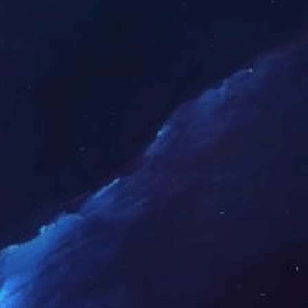
精选
文章
博鱼Booyu：体育界的新星
博鱼Booyu：体育界的新星
博鱼Booyu：体育界的新星
博鱼Booyu：体育界的新星
博鱼Booyu：体育界的新星
博鱼Booyu：体育界的新星
博鱼Booyu：体育界的新星
博鱼Booyu：体育界的新星
最新
资讯
工作压力