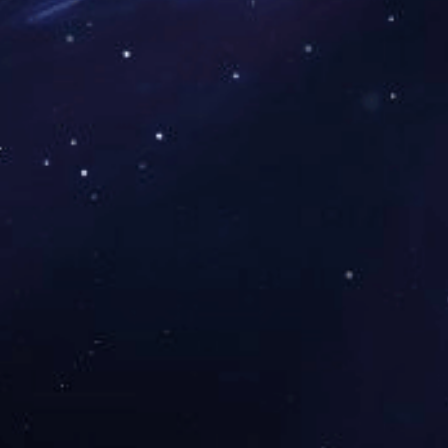
6、主蒸汽隔离阀
核岛和常规岛用主蒸汽隔离阀、主给水阀门,其公称通径 DN800mm;
密封高真空电磁阀、上装式核电球阀也是急需开发的核电阀门.
上一篇:没有了！
博鱼(boyu·中国)官方网站-BOYUSPORTS - 🧧🧧😄😄✅【wu
门户。博鱼体育，与您一同感受赛场内外的激情与感动！
友情链接: