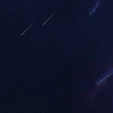
核电门阀结构有什么优势,分为哪些类?
文章出处：公司新闻
责任编辑：admin
发表时间：2025-06-01 
核电门阀结构具有耐磨、康擦伤性能好等优势,那么核电门阀可以分为
一、电站阀结构优势
1.采用压力自紧式密封,阀体支管两端为焊接连接.
2.阀坐、阀瓣密封面采用钴基硬质合金等离子喷焊而成,耐磨、抗
3.阀杆经抗腐蚀性氮化处理,有良好的抗腐蚀性和抗擦伤性.
二、核电门阀的种类
1、无填料函的闸阀
① 液压驱动闸阀该阀借助自身压力水推动活塞开启或关闭, 该阀公称通径 D
②全封闭型电动闸阀该阀应采用特制的屏闭式电动机,通过浸水工作的内