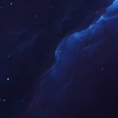
少能耗.缺点:结构复杂、造价较高.
波纹管式截止阀和金属膜片式截止阀.该阀介质为中等参数(中温、中压)
三种结构, 即同轴直连式衬胶蝶阀、 偏心式金属密封蝶阀和双动式 (
压力 PN<4.0MPa;工作温度 100~150℃.此外,用于风道系统中的快速关
式安全阀, 可以根据压力与弹簧力平衡的敏感关系, 来改变位置控制释
紧和波纹管密封的阀瓣结构,可以保证可靠的密封.该阀公称通径 DN600
~800mm(2.5~30in) ; 工作压力 PN1.0~42.0MPa(CL600~