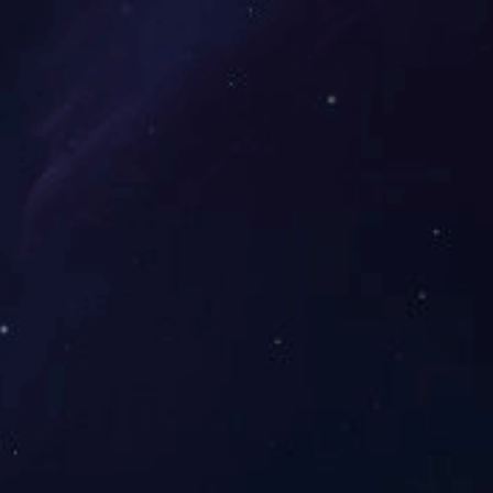
公称压力 40.0MPa;温度 700℃.此外,满足地震要求的安全阀、核燃
下一篇:
操作使用线切割机床时应该要注意哪
xinchanyuan.com】✅欢迎来到博鱼(boyu·中国)官方网站-BOYU